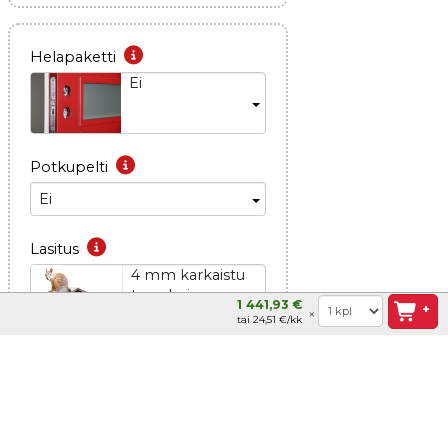
Helapaketti
Ei
Potkupelti
Ei
Lasitus
4 mm karkaistu
turvalasi
1 441,93 €
+
tai 24,51 €/kk
Säle- ja vekkiverhot
Ei
Asennusruuvi