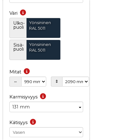
Väri
Yönsininen
Ulko-
puoli
RAL 5011
Yönsininen
Sisä-
puoli
RAL 5011
Mitat
⇔
⇕
Karmisyvyys
131 mm
Kätisyys