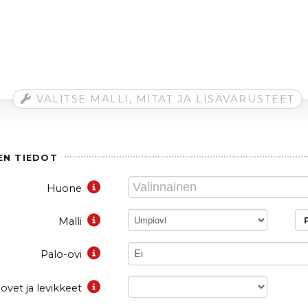
VALITSE MALLI, MITAT JA LISÄVARUSTEET
EN TIEDOT
Huone
Umpiovi
Malli
Ei
Palo-ovi
iovet ja levikkeet