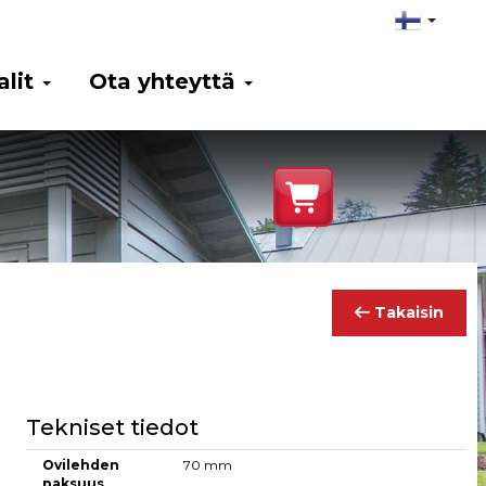
alit
Ota yhteyttä
Takaisin
Tekniset tiedot
Ovilehden
70 mm
paksuus