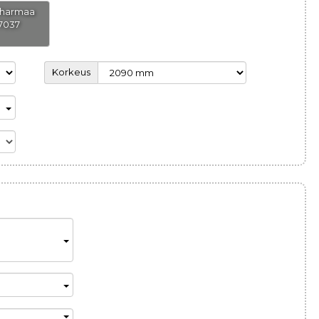
oharmaa
7037
Korkeus