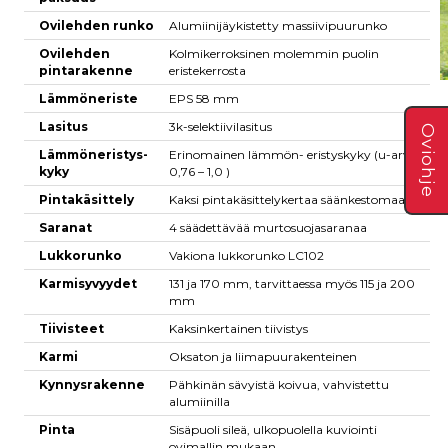
Ovilehden runko
Alumiinijäykistetty massiivipuurunko
Ovilehden
Kolmikerroksinen molemmin puolin
pintarakenne
eristekerrosta
Lämmöneriste
EPS 58 mm
Lasitus
3k-selektiivilasitus
Oviohje
Lämmöneristys-
Erinomainen lämmön- eristyskyky (u-arvo
kyky
0,76 – 1,0 )
Pintakäsittely
Kaksi pintakäsittelykertaa säänkestomaalilla
Saranat
4 säädettävää murtosuojasaranaa
Lukkorunko
Vakiona lukkorunko LC102
Karmisyvyydet
131 ja 170 mm, tarvittaessa myös 115 ja 200
mm
Tiivisteet
Kaksinkertainen tiivistys
Karmi
Oksaton ja liimapuurakenteinen
Kynnysrakenne
Pähkinän sävyistä koivua, vahvistettu
alumiinilla
Pinta
Sisäpuoli sileä, ulkopuolella kuviointi
ovimallin mukaan