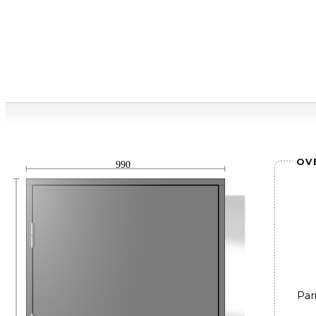
OV
990
Par