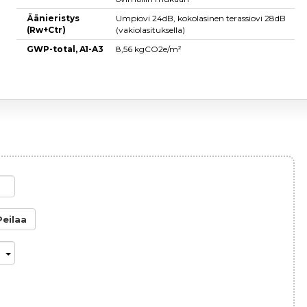
Äänieristys
Umpiovi 24dB, kokolasinen terassiovi 28dB
(Rw+Ctr)
(vakiolasituksella)
GWP-total, A1-A3
8,56 kgCO2e/m²
Peilaa