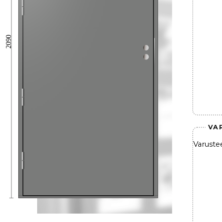
2090
VA
Varuste