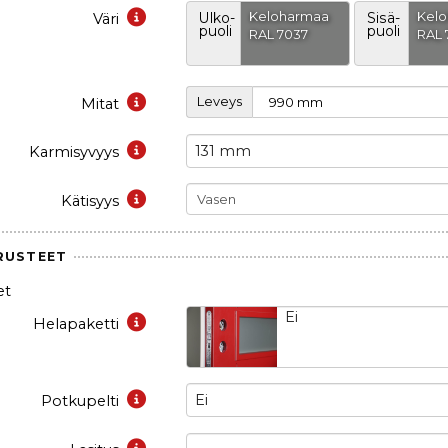
Keloharmaa
Kel
Väri
Ulko-
Sisä-
puoli
puoli
RAL 7037
RAL 
Leveys
Mitat
131 mm
Karmisyvyys
Kätisyys
RUSTEET
et
Ei
Helapaketti
Ei
Potkupelti