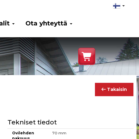
alit
Ota yhteyttä
Takaisin
Tekniset tiedot
Ovilehden
70 mm
paksuus