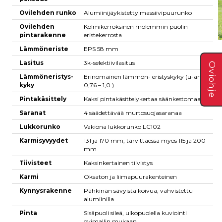
Ovilehden runko
Alumiinijäykistetty massiivipuurunko
Ovilehden
Kolmikerroksinen molemmin puolin
pintarakenne
eristekerrosta
Lämmöneriste
EPS 58 mm
Lasitus
3k-selektiivilasitus
Oviohje
Lämmöneristys-
Erinomainen lämmön- eristyskyky (u-arvo
kyky
0,76 – 1,0 )
Pintakäsittely
Kaksi pintakäsittelykertaa säänkestomaalilla
Saranat
4 säädettävää murtosuojasaranaa
Lukkorunko
Vakiona lukkorunko LC102
Karmisyvyydet
131 ja 170 mm, tarvittaessa myös 115 ja 200
mm
Tiivisteet
Kaksinkertainen tiivistys
Karmi
Oksaton ja liimapuurakenteinen
Kynnysrakenne
Pähkinän sävyistä koivua, vahvistettu
alumiinilla
Pinta
Sisäpuoli sileä, ulkopuolella kuviointi
ovimallin mukaan