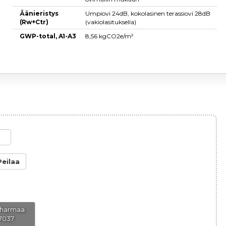
Äänieristys
Umpiovi 24dB, kokolasinen terassiovi 28dB
(Rw+Ctr)
(vakiolasituksella)
GWP-total, A1-A3
8,56 kgCO2e/m²
Peilaa
oharmaa
7037