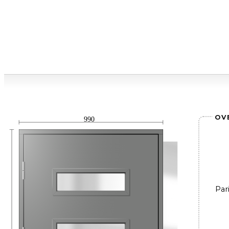
OV
990
Par