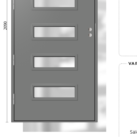
2090
VA
Säl