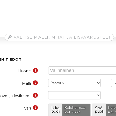
VALITSE MALLI, MITAT JA LISÄVARUSTEET
EN TIEDOT
Huone
Pääovi 5
Malli
iovet ja levikkeet
Keloharmaa
Kel
Väri
Ulko-
Sisä-
puoli
puoli
RAL 7037
RAL 