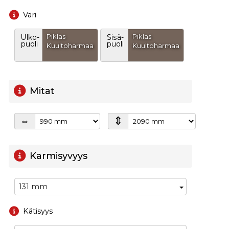
Väri
Piklas
Piklas
Ulko-
Sisä-
puoli
puoli
Kuultoharmaa
Kuultoharmaa
Mitat
⇕
⇔
Karmisyvyys
131 mm
Kätisyys