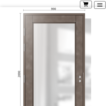
990
2090