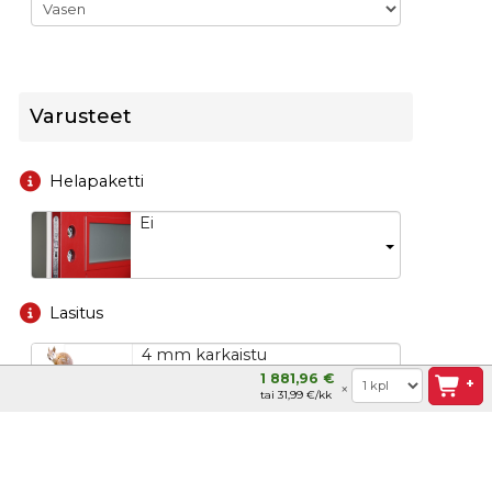
Varusteet
Helapaketti
Ei
Lasitus
4 mm karkaistu
turvalasi
1 881,96 €
+
tai 31,99 €/kk
Asennusruuvi