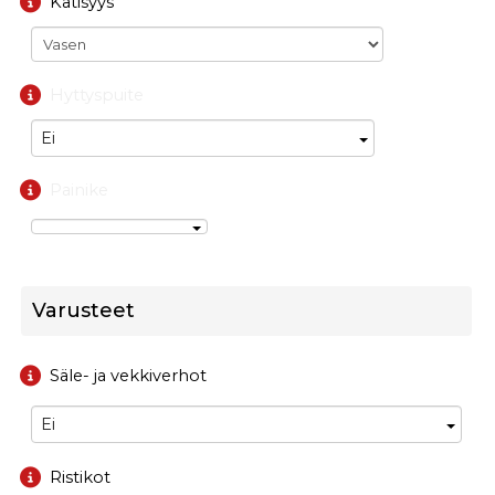
Kätisyys
Hyttyspuite
Ei
Painike
Varusteet
Säle- ja vekkiverhot
Ei
Ristikot