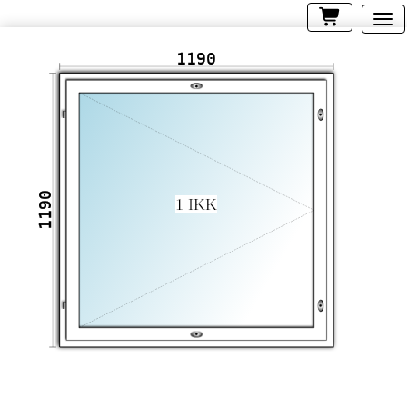
1190
1190
1 IKK