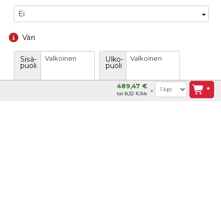
Ei
Väri
Valkoinen
Valkoinen
Sisä-
Ulko-
puoli
puoli
489,47 €
+
tai 8,32 €/kk
Kaksivärinen ulkopuite
Helat
VA valkea
Ulkopuitteen helat
VA valkea