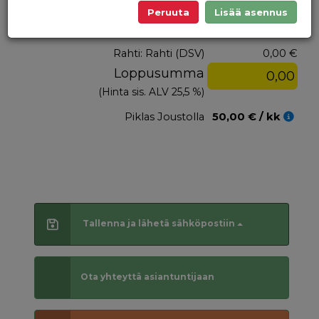
36
37
38
39
40
41
42
43
44
Peruuta
-7%
-7%
Rahti: Rahti (DSV)
0,00 €
Loppusumma
(Hinta sis. ALV 25,5 %)
Piklas Joustolla
50,00 € / kk
Tallenna ja lähetä sähköpostiin
Ota yhteyttä asiantuntijaan