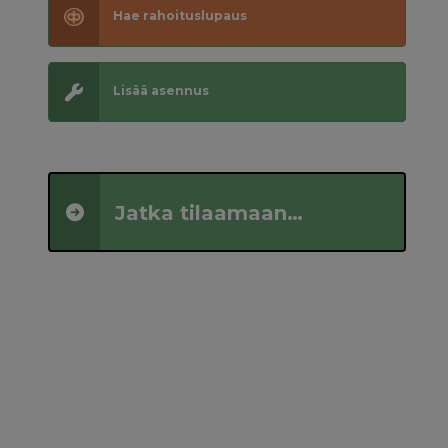
Hae rahoituslupaus
Lisää asennus
Jatka
tilaamaan…